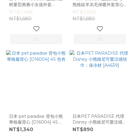
輕量型典雅小女孩外套
熊格紋羊羔毛保暖外套背心
[D9924]
[D13313]
NT$1,485
NT$1,500
NT$1,680
NT$1,680
日本 pet paradise 背包小熊
日本PET PARADISE 代理
華格服背心 [D16004] 4S 也
Disney 小熊維尼可愛涼感領
有
巾；保冷材 [A4639]
NT$1,340
NT$890