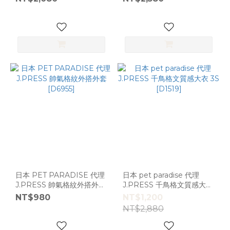
DSS
(36)
S
(36)
2S
(33)
4S
(14)
SM
(13)
M
(10)
日本 PET PARADISE 代理
日本 pet paradise 代理
L
J.PRESS 帥氣格紋外搭外套
J.PRESS 千鳥格文質感大衣
(9)
[D6955]
3S [D1519]
NT$980
NT$1,200
NT$2,880
看
更