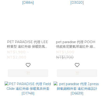
PET PARADISE 代理 LEE
pet paradise 代理 POOH
輕量型 遠紅外線 保暖防風外
俏皮維尼樂氣球遠紅外 線外
套 [D884]
套 [D3020]
NT$1,980 ~
NT$1,500
NT$2,080
NT$1,700