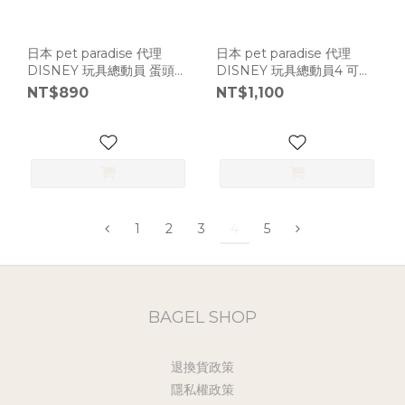
日本 pet paradise 代理
日本 pet paradise 代理
DISNEY 玩具總動員 蛋頭先
DISNEY 玩具總動員4 可愛
生 漫畫連帽衫 [D13169]
圓領衫 [D179]
NT$890
NT$1,100
1
2
3
4
5
BAGEL SHOP
退換貨政策
隱私權政策