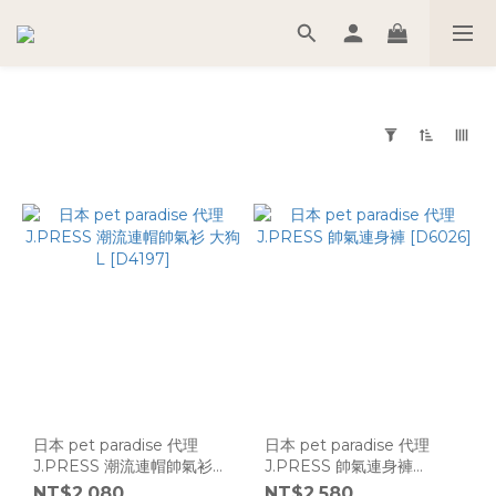
套
用
篩
選
(0/20)
尺
寸
3S
(60)
日本 pet paradise 代理
日本 pet paradise 代理
DS
J.PRESS 潮流連帽帥氣衫
J.PRESS 帥氣連身褲
(36)
大狗L [D4197]
[D6026]
NT$2,080
NT$2,580