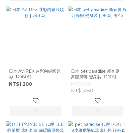
日本 AVIREX 迷彩內鋪圓領
日本 pet paradise 新春慶
衫 [D9805]
舞龍舞獅 變身裝 [D605] 有
4S
NT$1,200
NT$980
NT$1,480