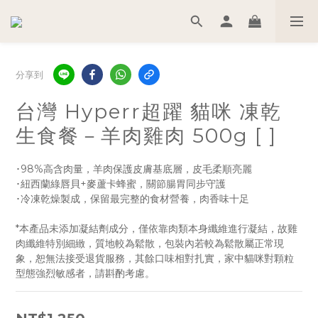
分享到
台灣 Hyperr超躍 貓咪 凍乾
生食餐－羊肉雞肉 500g [ ]
･98%高含肉量，羊肉保護皮膚基底層，皮毛柔順亮麗
･紐西蘭綠唇貝+麥蘆卡蜂蜜，關節腸胃同步守護
･冷凍乾燥製成，保留最完整的食材營養，肉香味十足
*本產品未添加凝結劑成分，僅依靠肉類本身纖維進行凝結，故雞
肉纖維特別細緻，質地較為鬆散，包裝內若較為鬆散屬正常現
象，恕無法接受退貨服務，其餘口味相對扎實，家中貓咪對顆粒
型態強烈敏感者，請斟酌考慮。