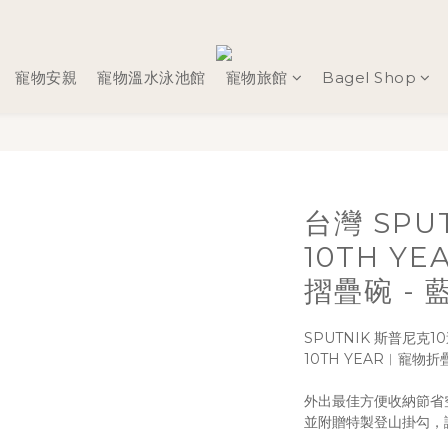
寵物安親
寵物溫水泳池館
寵物旅館
Bagel Shop
台灣 SPU
10TH Y
摺疊碗 - 藍
SPUTNIK 斯普尼克1
10TH YEAR︱寵物折疊
外出最佳方便收納節省
並附贈特製登山掛勾，