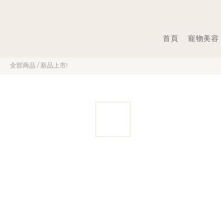
首頁
寵物美容
全部商品
/
新品上市!