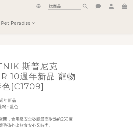
Pet Paradise
立即購買
TNIK 斯普尼克
EAR 10週年新品 寵物
色[C1709]
0週年新品
碗 - 藍色
空間，食用級安全矽膠最高耐熱約250度
讓毛孩外出飲食安心又時尚。