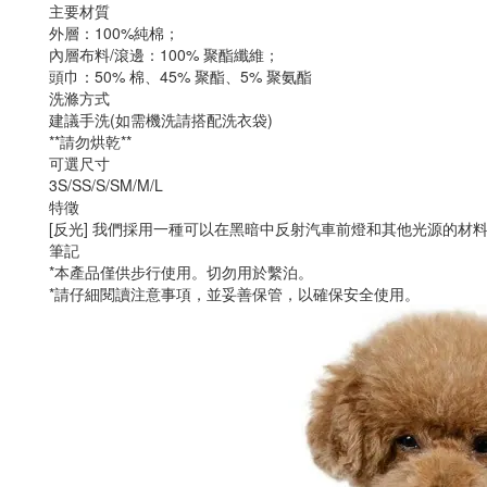
主要材質
外層：100%純棉；
內層布料/滾邊：100% 聚酯纖維；
頭巾：50% 棉、45% 聚酯、5% 聚氨酯
洗滌方式
建議手洗(如需機洗請搭配洗衣袋)
**請勿烘乾**
可選尺寸
3S/SS/S/SM/M/L
特徵
[反光] 我們採用一種可以在黑暗中反射汽車前燈和其他光源的材
筆記
*本產品僅供步行使用。切勿用於繫泊。
*請仔細閱讀注意事項，並妥善保管，以確保安全使用。