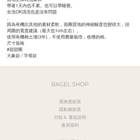
帶著1天內也不累。也可以帶睡覺。
全洗OK清洗也是沒有問題
。
因為有機比其他的素材柔軟，面圈質地的伸縮幅度也變得大，頭
周圍的寬度建議（最大也1cm左右）。
使用有機棉土壤(3年)，不使用農藥栽培，收穫的棉。
尺寸規格
#甜甜圈
大象款 / 字母款
BAGEL SHOP
退換貨政策
隱私權政策
付款＆ 運送說明
會員福利