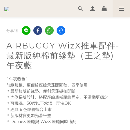
分享到
AIRBUGGY WizX推車配件-
最新版純棉前緣墊（王之墊) -
午夜藍
[ 午夜藍色 ] 
前緣短板、更便於座艙天蓬開闔秋、四季使用
＊最新短版前緣墊、便利天蓬磁扣開闔
＊內側長版設計、搭配座艙底板壓靠固定、不滑動更穩定
＊可機洗、30度以下水溫、弱洗OK
＊經典 6 色即將抵台上市
＊新版材質更加光滑平整
＊Dome3 座艙與 WizX 座艙同時適配