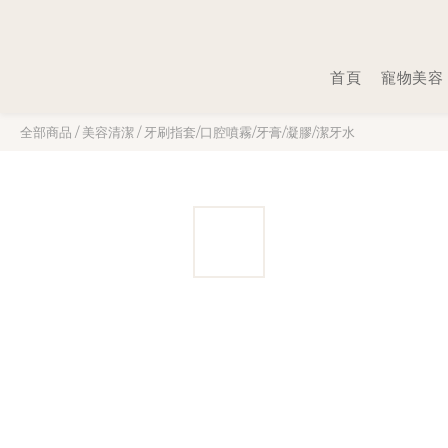
首頁
寵物美容
全部商品
/
美容清潔
/
牙刷指套/口腔噴霧/牙膏/凝膠/潔牙水