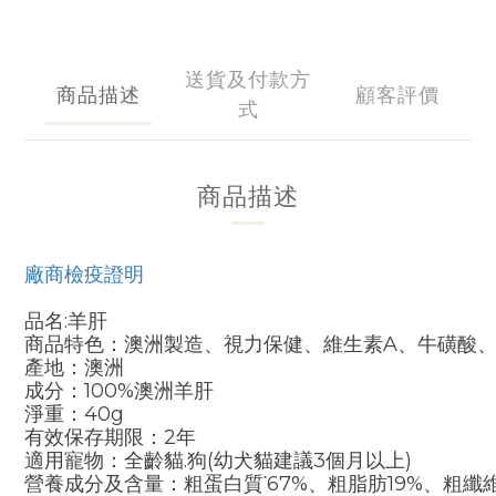
送貨及付款方
商品描述
顧客評價
式
商品描述
廠商檢疫證明
品名:羊肝
商品特色：澳洲製造、視力保健、維生素A、牛磺酸
產地：澳洲
成分：100%澳洲羊肝
淨重：40g
有效保存期限：2年
適用寵物：全齡貓.狗(幼犬貓建議3個月以上)
營養成分及含量：粗蛋白質˙67%、粗脂肪19%、粗纖維