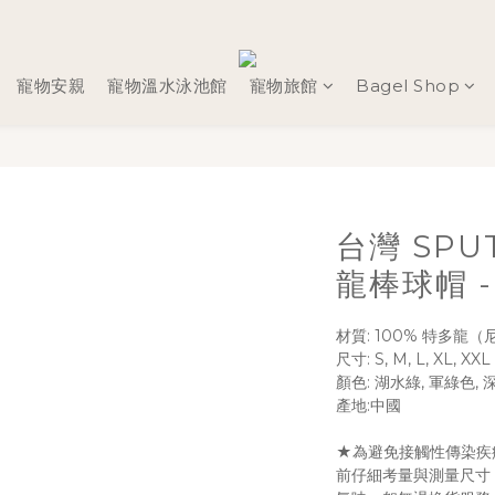
寵物安親
寵物溫水泳池館
寵物旅館
Bagel Shop
台灣 SPU
龍棒球帽 - 
材質: 100% 特多龍（
尺寸: S, M, L, XL, XXL
顏色: 湖水綠, 軍綠色, 
產地:中國
★為避免接觸性傳染疾
前仔細考量與測量尺寸