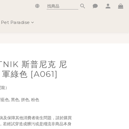
Pet Paradise
立即購買
TNIK 斯普尼克 尼
軍綠色 [A061]
尼龍）
深藍色, 黑色, 拼色, 粉色
病及保障其他消費者衛生問題，請於購買
，若經試穿造成髒污或是殘流非商品本身