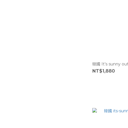
韓國 It’s sunny 
NT$1,880