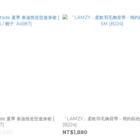
tside 夏季 泰迪熊造型連身裙 [
「LAMZY」柔軟羽毛胸背帶－簡約棕色 
7]
[B224]
1,680
NT$1,880