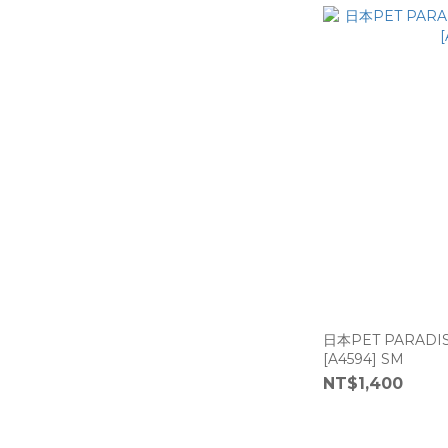
日本PET PARAD
[A4594] SM
NT$1,400