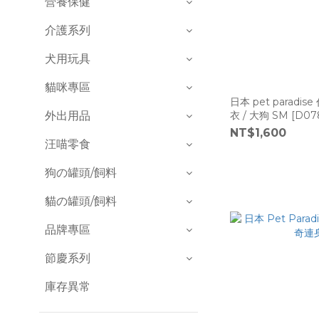
營養保健
介護系列
犬用玩具
貓咪專區
日本 pet paradise 代理
外出用品
衣 / 大狗 SM [
NT$1,600
汪喵零食
狗の罐頭/飼料
貓の罐頭/飼料
品牌專區
節慶系列
庫存異常