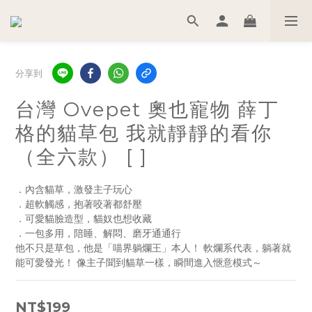
分享到
台灣 Ovepet 奧也寵物 薛丁
格的貓草包 我就靜靜的看你
（全六款） [ ]
．內含貓草，激發主子玩心
．超軟觸感，抱著咬著都舒壓
．可愛貓臉造型，貓奴也想收藏
．一包多用，陪睡、解悶、磨牙通通行
他不只是草包，他是「喵界躺爛王」本人！ 軟爛系代表，躺著就
能可愛發光！ 像主子聞到貓草一樣，瞬間進入愜意模式～
NT$199