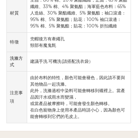
80%
20%
63%
主體：
棉、
聚酯纖維；正面：
聚酯
33%
4%
65%
纖維、
棉、
聚氨酯；海軍藍色布料：
30%
5%
材質
人造絲、
聚酯纖維、
聚氨酯；袖口滾邊：
95%
5%
100%
棉、
聚氨酯；貼花：
袖口滾邊：
95%
5%
100%
棉、
聚氨酯；貼花：
折扣纖維
兜帽後方有牽繩孔
特徵
頸部有魔鬼氈
洗滌方
.
(
建議手洗
可機洗
請搭配洗衣袋）
式
由於布料的特性，顏色可能會褪色，因此請不要與
其他物品一起洗滌。
此外，洗滌過程中染料可能會轉移到襯裡上。當產
注意事
品因汗水或雨水而變濕，
項
或當產品被摩擦時，可能會發生顏色轉移。
在白色寵物身上使用本產品時請小心，因為顏色可
能會轉移到它們的毛皮上。