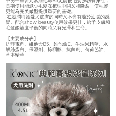
B5
中另一重要元素維他命
更能使毛髮強韌有彈性，
長期使用能減少毛髮在梳理中開叉和斷裂。使毛髮
更能為完美做型提供重要的基礎。
在滋潤呵護愛犬皮膚的同時又不會有過於油膩的感
show beauty
覺。配合
使用效果更佳，給予皮膚和
毛髮酸鹼度平衡的同時又有光澤和生命。
【主要成分表】
B5
E
抗靜電劑、維他命
、維他命
、牛油果精華、水
解絲蛋白、保濕劑、棕櫚醇、抗菌劑、荷荷芭油、
草本精華