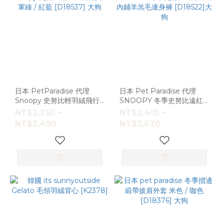
日本 PetParadise 代理
日本 Pet Paradise 代理
Snoopy 史努比輕羽絨飛行
SNOOPY 冬季史努比遠紅
員外 軍綠 / 紅藍 [D18537]
外線內鋪羊羔毛連身褲
NT$2,230 ~
NT$2,410 ~
大狗
[D18522]大狗
NT$2,490
NT$2,670