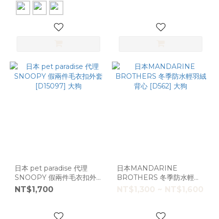
日本 pet paradise 代理
日本MANDARINE
SNOOPY 假兩件毛衣扣外
BROTHERS 冬季防水輕羽
套 [D15097] 大狗
絨背心 [D562] 大狗
NT$1,700
NT$1,300 ~ NT$1,600