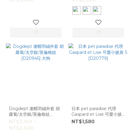
(39)
DSS
(37)
2S
(34)
L
(32)
M
(30)
SM
(28)
DM
(18)
Dogdept 連帽羽絨外套 胡
日本 pet paradise 代理
蘿蔔/太空銀/英倫格紋
Gaspard et Lise 可愛小披
看
[D20945] 大狗
肩 S [D20779]
NT$2,160 ~
NT$1,580
更
NT$2,600
多