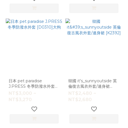
日本 pet paradise
韓國 it's_sunnyoutside 英
J.PRESS 冬季防潑水外套
倫復古風衣外套/連身裙
[D0310]大狗
[K2392]
NT$3,000 ~
NT$2,480 ~
NT$3,270
NT$2,680