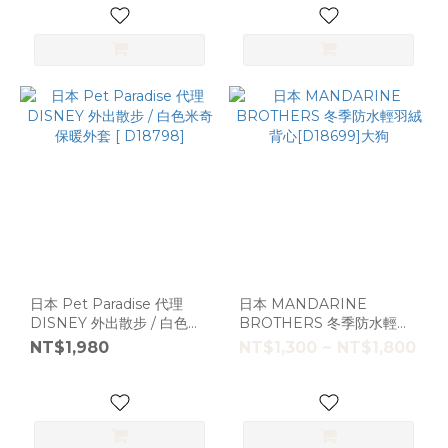
日本 Pet Paradise 代理
日本 MANDARINE
DISNEY 外出散步 / 白色米
BROTHERS 冬季防水輕羽
奇保暖外套 [ D18798]
絨背心[D18699]大狗
NT$1,980
NT$1,300 ~ NT$1,800