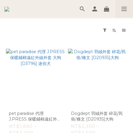
套
用
篩
選
(0/20)
尺
寸
S
(49)
pet paradise 代理
Dogdept 羽絨外套 碎花/民
3S
J.PRESS 保暖鋪棉遠紅外線
俗/條文 [D20935]大狗
(44)
外套 大狗 [D3796] 迷你犬
NT$1,880 ~
NT$2,380 ~
DS
NT$3,080
NT$2,600