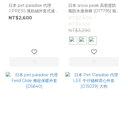
日本 pet paradise 代理
日本 snow peak 高密度防
J.PRESS 搖粒絨外套式連帽
風防水連身褲 [D17795] 寵
衫 [D18290]
物雨衣 大狗
NT$2,600
NT$2,400 ~
NT$3,100
NT$3,290