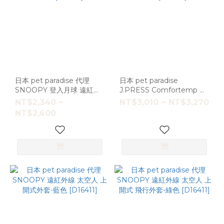
日本 pet paradise 代理
日本 pet paradise
SNOOPY 登入月球 遠紅外
J.PRESS Comfortemp 保
線保暖防風外套[D8963] 大
暖防潑水透氣外套 [D8628]
NT$2,340 ~
NT$3,010 ~ NT$3,270
狗
NT$2,600