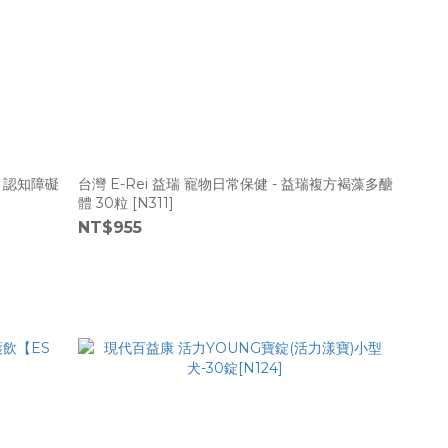
家 認知障礙
台灣 E-Rei 益瑞 寵物日常保健 - 益瑞複方褐藻多醣
體 30粒 [N311]
NT$955