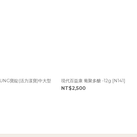
UNG寶錠(活力漾寶)中大型
現代百益康 葡聚多醣 -12g [N141]
NT$2,500