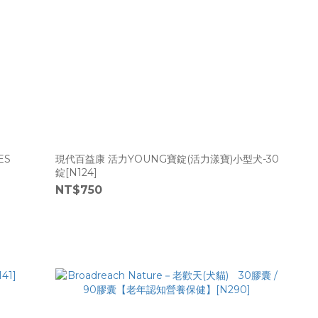
ES
現代百益康 活力YOUNG寶錠(活力漾寶)小型犬-30
錠[N124]
NT$750