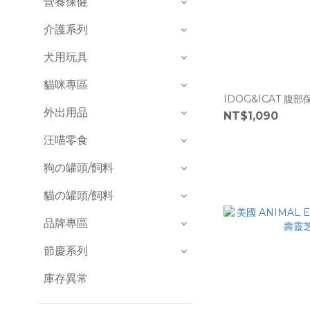
營養保健
介護系列
犬用玩具
貓咪專區
IDOG&ICAT 腹部
外出用品
NT$1,090
汪喵零食
狗の罐頭/飼料
貓の罐頭/飼料
品牌專區
節慶系列
庫存異常