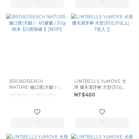
BROADREACH
LINTBELLS YuMOVE 犬
NATURE-健口寶(犬貓 ) -
用 優夫潔牙棒 大型(30公斤
60膠囊 / 50g 粉末【口腔保
以上) - 7支入 []
NT$850 ~ NT$950
NT$450
健 】[N291]