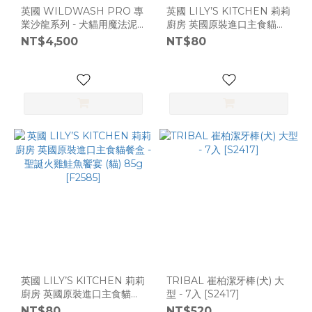
英國 WILDWASH PRO 專
英國 LILY’S KITCHEN 莉莉
業沙龍系列 - 犬貓用魔法泥
廚房 英國原裝進口主食貓餐
(鎂、綠咖啡油、天竺葵) 1L
盒 - 熟齡肉鱈魚派 (貓) 85g
NT$4,500
NT$80
[C800]
[F2585]
英國 LILY’S KITCHEN 莉莉
TRIBAL 崔柏潔牙棒(犬) 大
廚房 英國原裝進口主食貓餐
型 - 7入 [S2417]
盒 - 聖誕火雞鮭魚饗宴 (貓)
NT$80
NT$520