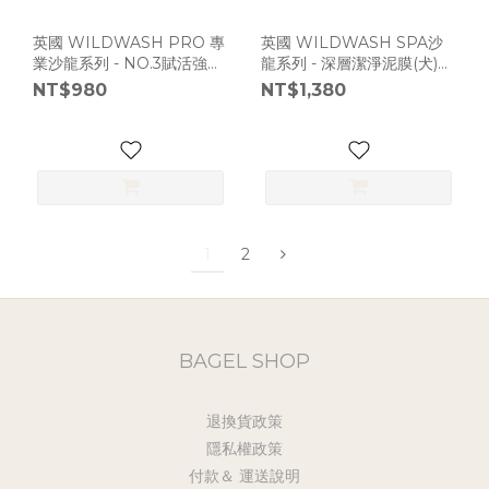
英國 WILDWASH PRO 專
英國 WILDWASH SPA沙
業沙龍系列 - NO.3賦活強健
龍系列 - 深層潔淨泥膜(犬)
特調(犬用) 300ml [C800]
300ml [C799]
NT$980
NT$1,380
1
2
BAGEL SHOP
退換貨政策
隱私權政策
付款＆ 運送說明