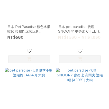
日本 PetParadise 棕色水獺
日本 pet paradise 代理
啾啾 接觸性涼感玩具
SNOOPY 史努比 CHEERS
[T5409]
夏季度假涼感背心 [D0987]
NT$580
NT$1,530 ~ NT$1,830
大狗