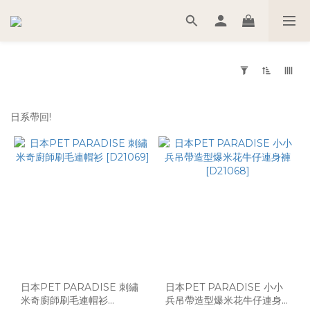
套
用
日系帶回!
篩
選
(0/20)
尺
寸
3S
(538)
S
(518)
日本PET PARADISE 刺繡
日本PET PARADISE 小小
米奇廚師刷毛連帽衫
兵吊帶造型爆米花牛仔連身
2S