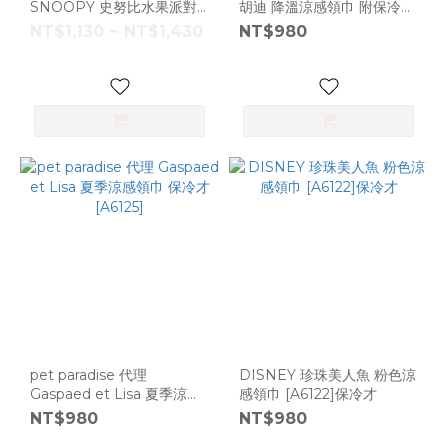
SNOOPY 史努比水果派對
胡迪 降溫涼感領巾 附保冷才
涼感領巾 ；保冷材 大狗
[A6128]
NT$1,130 ~ NT$1,430
NT$980
[A6131]
pet paradise 代理
DISNEY 珍珠美人魚 粉色涼
Gaspaed et Lisa 夏季涼感
感領巾 [A6122]保冷才
領巾 保冷才 [A6125]
NT$980
NT$980