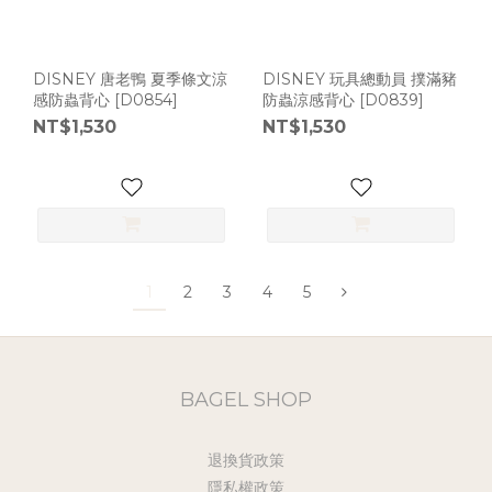
DISNEY 唐老鴨 夏季條文涼
DISNEY 玩具總動員 撲滿豬
感防蟲背心 [D0854]
防蟲涼感背心 [D0839]
NT$1,530
NT$1,530
1
2
3
4
5
BAGEL SHOP
退換貨政策
隱私權政策