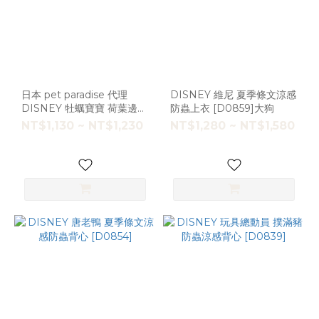
日本 pet paradise 代理
DISNEY 維尼 夏季條文涼感
DISNEY 牡蠣寶寶 荷葉邊牽
防蟲上衣 [D0859]大狗
繩 [A6038]
NT$1,130 ~ NT$1,230
NT$1,280 ~ NT$1,580