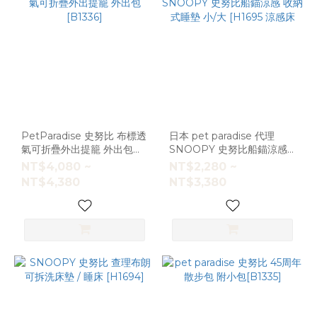
PetParadise 史努比 布標透
日本 pet paradise 代理
氣可折疊外出提籠 外出包
SNOOPY 史努比船錨涼感
[B1336]
收納式睡墊 小/大 [H1695 涼
NT$4,080 ~
NT$2,280 ~
感床
NT$4,380
NT$3,380