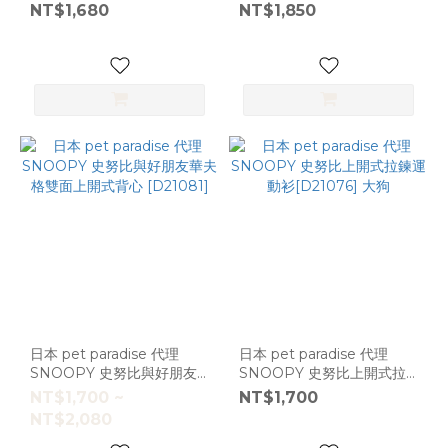
[D21069]
褲 [D21068]
NT$1,680
NT$1,850
(415)
DS
(411)
DSS
(389)
SM
(184)
L
(133)
M
(128)
DM
日本 pet paradise 代理
日本 pet paradise 代理
(81)
SNOOPY 史努比與好朋友
SNOOPY 史努比上開式拉
看
華夫格雙面上開式背心
鍊運動衫[D21076] 大狗
NT$1,700 ~
NT$1,700
[D21081]
更
NT$2,080
多