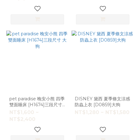
pet paradise 晚安小熊 四季
DISNEY 黛西 夏季條文涼感
雙面睡床 [H1674]三段尺寸
防蟲上衣 [D0859]大狗
大狗
NT$1,600 ~
NT$1,280 ~ NT$1,580
NT$2,400