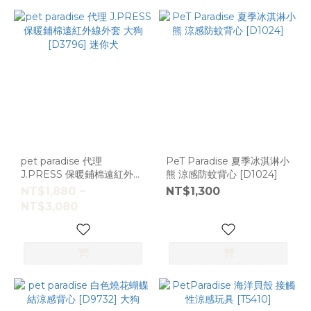
pet paradise 代理
PeT Paradise 夏季冰淇淋小
J.PRESS 保暖鋪棉遠紅外線
熊 涼感防蚊背心 [D1024]
外套 大狗 [D3796] 迷你犬
NT$1,880 ~
NT$1,300
NT$3,080