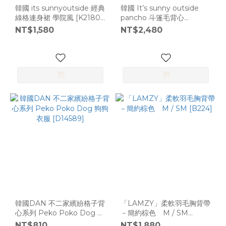
韓國 its sunnyoutside 經典
韓國 It’s sunny outside
綠格連身裙 學院風 [K2180]
pancho 斗篷毛背心
L
[K2495]
NT$1,580
NT$2,480
韓國DAN 不二家繽紛格子背
「LAMZY」柔軟羽毛胸背帶
心系列 Peko Poko Dog 狗
－簡約棕色 M / SM
狗衣服 [D14589]
[B224]
NT$810
NT$1,880