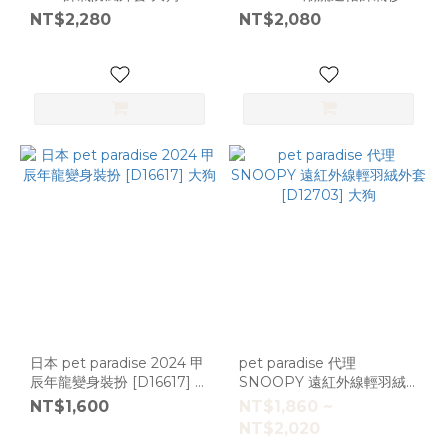
[D4573]
大狗L [D4197]
NT$2,280
NT$2,080
日本 pet paradise 2024 甲
pet paradise 代理
辰年龍變身裝扮 [D16617] 大
SNOOPY 遠紅外線輕羽絨
狗
外套 [D12703] 大狗
NT$1,600
NT$1,860 ~
NT$2,020