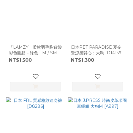
「LAMZY」柔軟羽毛胸背帶
日本PET PARADISE 夏令
彩色圓點－綠色 M / SM
營涼感背心；大狗 [D14159]
[A4926]
NT$1,500
NT$1,300