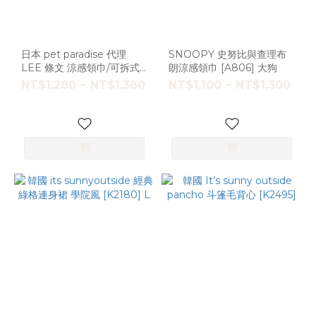
日本 pet paradise 代理
SNOOPY 史努比與查理布
LEE 條文 涼感領巾/可拆式
朗涼感領巾 [A806] 大狗
3S / M [A849]
NT$1,280 ~ NT$1,380
NT$1,100 ~ NT$1,300