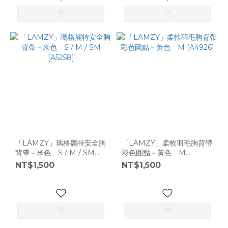
「LAMZY」瑪格麗特安全胸
「LAMZY」柔軟羽毛胸背帶
背帶－米色 S / M / SM
彩色圓點－黃色 M
[A5258]
[A4926]
NT$1,500
NT$1,500