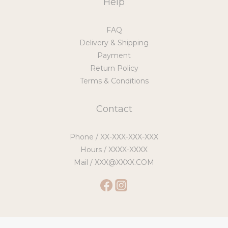
Help
FAQ
Delivery & Shipping
Payment
Return Policy
Terms & Conditions
Contact
Phone / XX-XXX-XXX-XXX
Hours / XXXX-XXXX
Mail / XXX@XXXX.COM