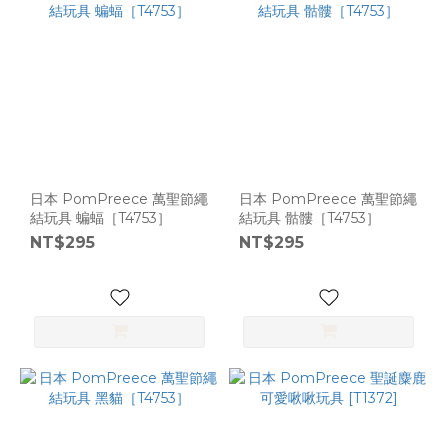
日本 PomPreece 萬聖節繩
日本 PomPreece 萬聖節繩
結玩具 蝙蝠［T4753］
結玩具 骷髏［T4753］
NT$295
NT$295