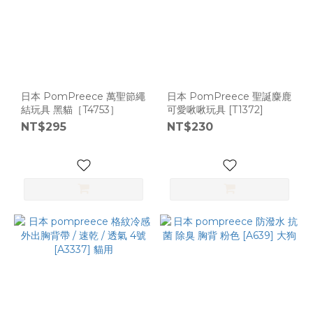
日本 PomPreece 萬聖節繩
日本 PomPreece 聖誕麋鹿
結玩具 黑貓［T4753］
可愛啾啾玩具 [T1372]
NT$295
NT$230