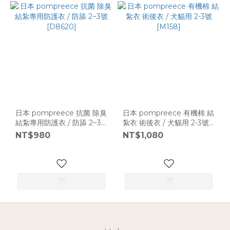
日本 pompreece 抗菌 除臭
日本 pompreece 有機棉 結
結紮專用防護衣 / 防舔 2~3
紮衣 術後衣 / 犬貓用 2-3號
號 [D8620]
[M158]
NT$980
NT$1,080