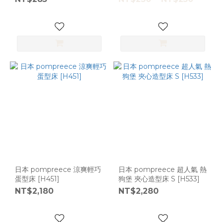
日本 pompreece 涼爽輕巧
日本 pompreece 超人氣 熱
蛋型床 [H451]
狗堡 夾心造型床 S [H533]
NT$2,180
NT$2,280