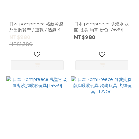
日本 pompreece 格紋冷感
日本 pompreece 防潑水 抗
外出胸背帶 / 速乾 / 透氣 4號
菌 除臭 胸背 粉色 [A639] 大
[A3337] 貓用
狗
NT$980
NT$980
NT$1,380