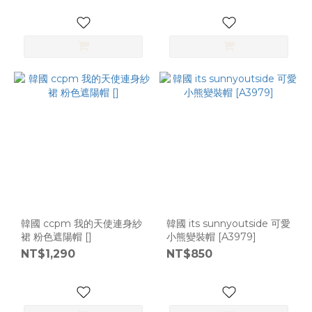
(6)
4S~3S
(3)
XS
(3)
2S~S
(2)
SM~M
(2)
韓國 ccpm 我的天使連身紗
韓國 its sunnyoutside 可愛
裙 粉色遮陽帽 []
小熊變裝帽 [A3979]
NT$1,290
NT$850