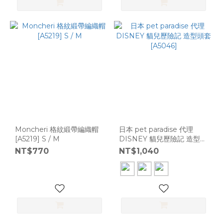
Moncheri 格紋緞帶編織帽
日本 pet paradise 代理
[A5219] S / M
DISNEY 貓兒歷險記 造型頭
套 [A5046]
NT$770
NT$1,040