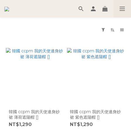
套
用
篩
選
(0/20)
尺
寸
L
(6)
韓國 ccpm 我的天使連身紗
韓國 ccpm 我的天使連身紗
M
裙 薄荷遮陽帽 []
裙 紫色遮陽帽 []
(6)
NT$1,290
NT$1,290
S