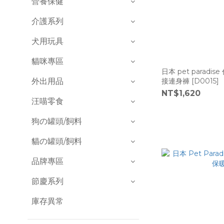
營養保健
介護系列
犬用玩具
貓咪專區
日本 pet paradi
外出用品
接連身褲 [D0015]
NT$1,620
汪喵零食
狗の罐頭/飼料
貓の罐頭/飼料
品牌專區
節慶系列
庫存異常