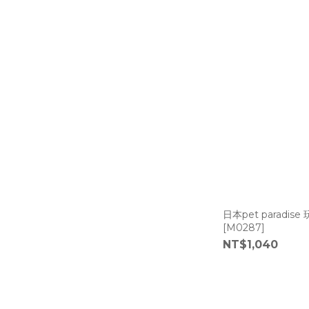
日本pet parad
[M0287]
NT$1,040