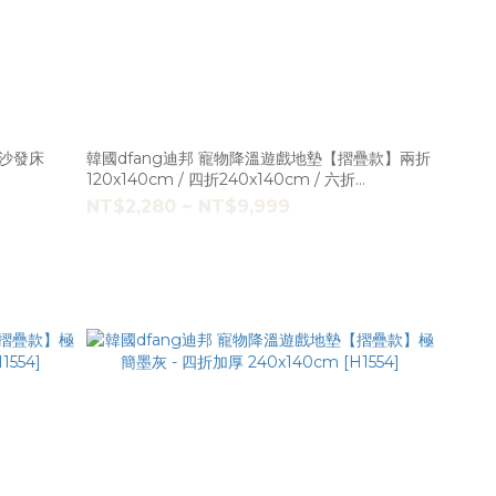
型 沙發床
韓國dfang迪邦 寵物降溫遊戲地墊【摺疊款】兩折
120x140cm / 四折240x140cm / 六折
360x140cm [H1554]
NT$2,280 ~ NT$9,999