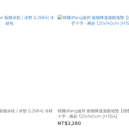
冰墊 [L2684] 冷材
韓國dfang迪邦 寵物降溫遊戲地墊【
十字 - 兩折 120x140cm [H1554]
NT$2,280