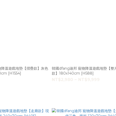
寵物降溫遊戲地墊【摺疊款】灰色
韓國dfang迪邦 寵物降溫遊戲地墊【整
cm [H1554]
款】180x140cm [H588]
NT$2,980 ~ NT$9,999