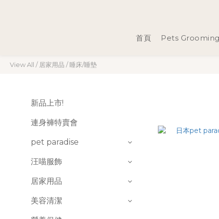
首頁
Pets Groomin
View All
/
居家用品
/
睡床/睡墊
新品上市!
連身褲特賣會
pet paradise
汪喵服飾
居家用品
美容清潔