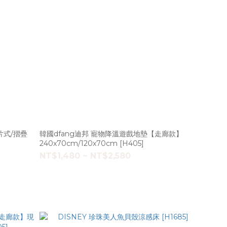
片式/摺疊
韓國dfang迪邦 寵物降溫遊戲地墊【走廊款】
240x70cm/120x70cm [H405]
NT$1,480 ~ NT$2,580