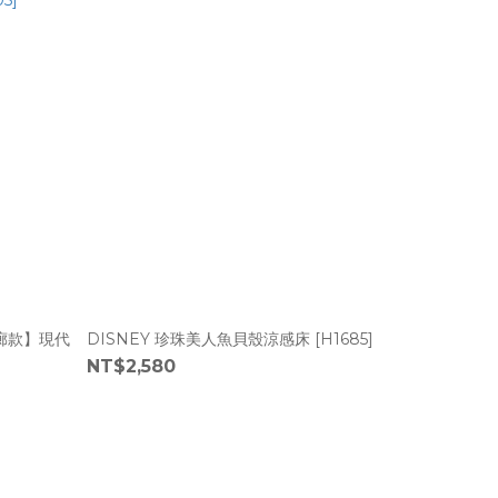
走廊款】現代
DISNEY 珍珠美人魚貝殼涼感床 [H1685]
NT$2,580