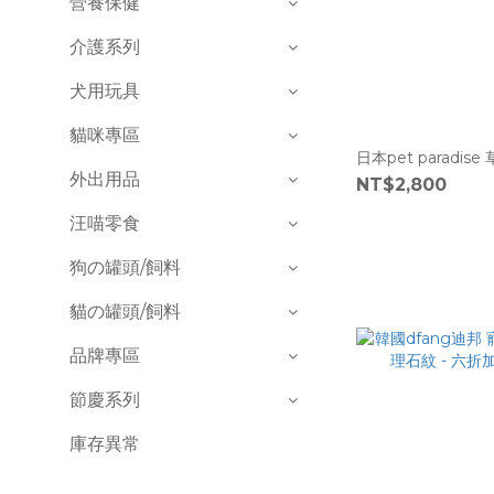
營養保健
介護系列
犬用玩具
貓咪專區
日本pet paradi
外出用品
NT$2,800
汪喵零食
狗の罐頭/飼料
貓の罐頭/飼料
品牌專區
節慶系列
庫存異常