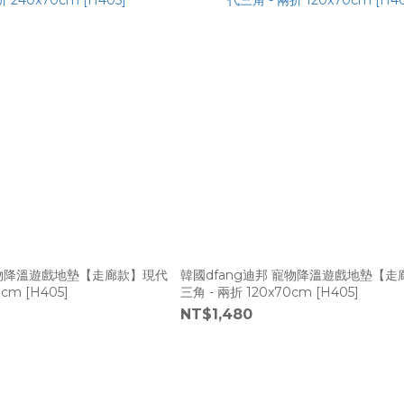
寵物降溫遊戲地墊【走廊款】現代
韓國dfang迪邦 寵物降溫遊戲地墊【
cm [H405]
三角 - 兩折 120x70cm [H405]
NT$1,480