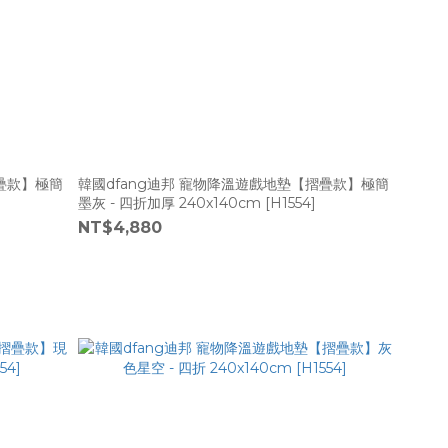
摺疊款】極簡
韓國dfang迪邦 寵物降溫遊戲地墊【摺疊款】極簡
墨灰 - 四折加厚 240x140cm [H1554]
NT$4,880