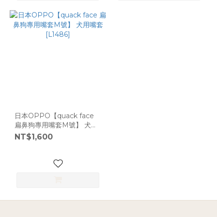
日本OPPO【quack face
扁鼻狗專用嘴套M號】 犬用
嘴套 [L1486]
NT$1,600