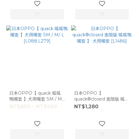
日本OPPO【 quack 呱呱
日本OPPO【
鴨嘴套 】犬用嘴套 SM / M/
quack®closed 進階版 呱呱
L [L088.L279]
鴨嘴套 】 犬用嘴套 [L1486]
NT$850 ~ NT$980
NT$1,280