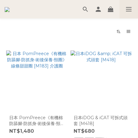
日本 PomPreece《有機棉
日本iDOG & iCAT 可拆式頭
防舔腳‧防抓身‧術後保養‧頸
套 [M418]
圈》線條甜甜圈 [M183] 介
NT$1,480
NT$680
護圈