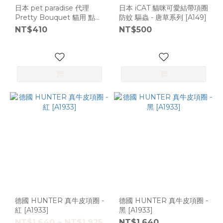
日本 pet paradise 代理
日本 iCAT 貓咪可愛結帶項圈
Pretty Bouquet 貓用 點點
防蚊 驅蟲 - 唐草系列 [A149]
項圈 [K377]
NT$410
NT$500
德國 HUNTER 真牛皮項圈 -
德國 HUNTER 真牛皮項圈 -
紅 [A1933]
黑 [A1933]
NT$1,640 ~ NT$1,925
NT$1,640