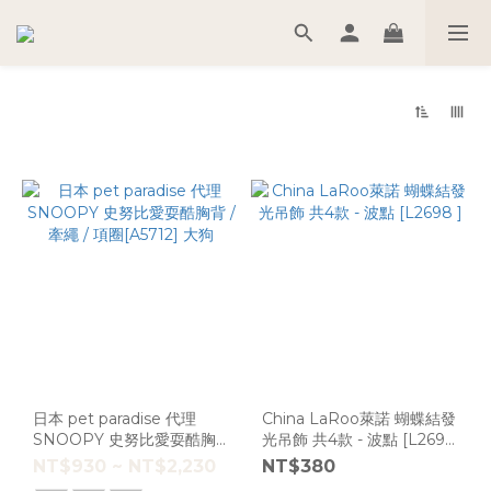
日本 pet paradise 代理
China LaRoo萊諾 蝴蝶結發
SNOOPY 史努比愛耍酷胸
光吊飾 共4款 - 波點 [L2698
背 / 牽繩 / 項圈[A5712] 大狗
]
NT$930 ~ NT$2,230
NT$380