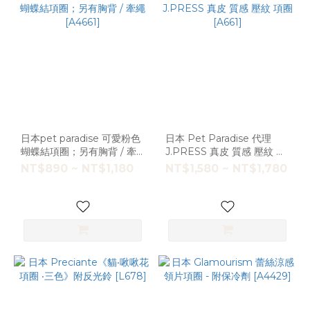
日本pet paradise 可愛粉色
日本 Pet Paradise 代理
蝴蝶結項圈；另有胸背 / 牽
J.PRESS 真皮 質感 壓紋 項
繩 [A4661]
圈 [A661]
NT$890 ~ NT$1,180
NT$1,580 ~ NT$1,780