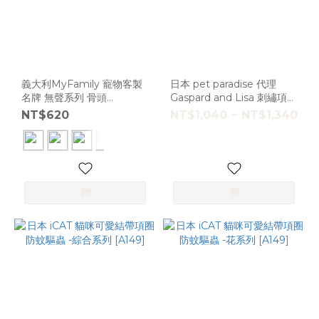
義大利MyFamily 寵物客製
日本 pet paradise 代理
名牌 無聲系列 骨頭
Gaspard and Lisa 刺繡項圈
[MF083]
領巾/小鴨牽繩 [A5333]
NT$620
NT$1,040 ~ NT$1,340