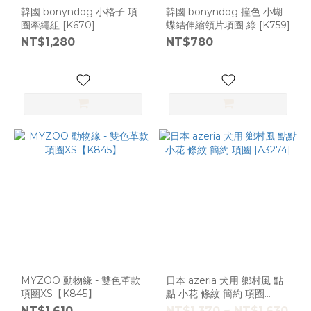
韓國 bonyndog 小格子 項
韓國 bonyndog 撞色 小蝴
圈牽繩組 [K670]
蝶結伸縮領片項圈 綠 [K759]
NT$1,280
NT$780
MYZOO 動物緣 - 雙色革款
日本 azeria 犬用 鄉村風 點
項圈XS【K845】
點 小花 條紋 簡約 項圈
[A3274]
NT$1,610
NT$1,370 ~ NT$1,630