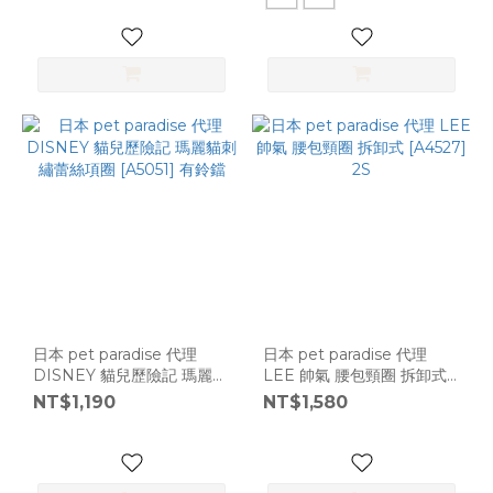
日本 pet paradise 代理
日本 pet paradise 代理
DISNEY 貓兒歷險記 瑪麗貓
LEE 帥氣 腰包頸圈 拆卸式
刺繡蕾絲項圈 [A5051] 有鈴
[A4527] 2S
NT$1,190
NT$1,580
鐺