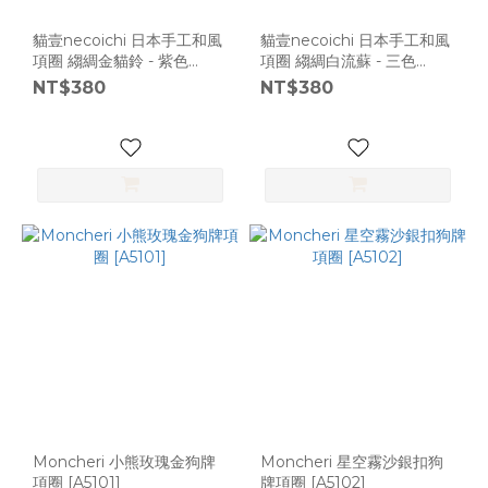
貓壹necoichi 日本手工和風
貓壹necoichi 日本手工和風
項圈 縐綢金貓鈴 - 紫色
項圈 縐綢白流蘇 - 三色
[A1820]
[A1813]
NT$380
NT$380
Moncheri 小熊玫瑰金狗牌
Moncheri 星空霧沙銀扣狗
項圈 [A5101]
牌項圈 [A5102]