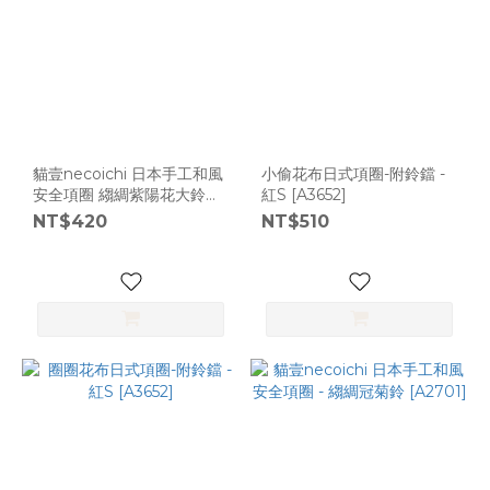
貓壹necoichi 日本手工和風
小偷花布日式項圈-附鈴鐺 -
安全項圈 縐綢紫陽花大鈴
紅S [A3652]
[A2703]
NT$420
NT$510