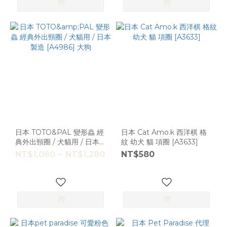
日本 TOTO&PAL 變形蟲 經
日本 Cat Amo.k 西洋棋 格
典外出頸圈 / 犬貓用 / 日本
紋 幼犬 貓 項圈 [A3633]
製造 [A4986] 大狗
NT$1,080 ~ NT$1,280
NT$580