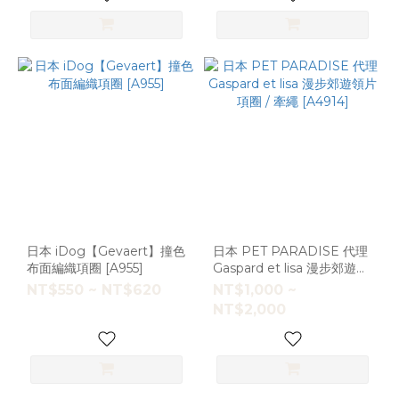
日本 iDog【Gevaert】撞色
日本 PET PARADISE 代理
布面編織項圈 [A955]
Gaspard et lisa 漫步郊遊領
片項圈 / 牽繩 [A4914]
NT$550 ~ NT$620
NT$1,000 ~
NT$2,000