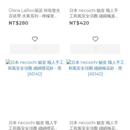
China LaRoo萊諾 咔啦發光
日本 necoichi 貓壹 職人手
百搭帶 水果系列 - 檸檬黃
工和風安全項圈 縐綢楓葉鈴
[L2698]
- 綠 [A5140]
NT$280
NT$420
日本 necoichi 貓壹 職人手
日本 necoichi 貓壹 職人手
工和風安全項圈 縐綢櫻花鈴
工和風安全項圈 縐綢梅花鈴