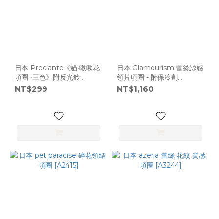
日本 Preciante《貓‧啾啾花
日本 Glamourism 蕾絲涼感
項圈 ‧三色》附反光鈴
領片項圈 - 附保冷劑
[L678]
[A4429]
NT$299
NT$1,160