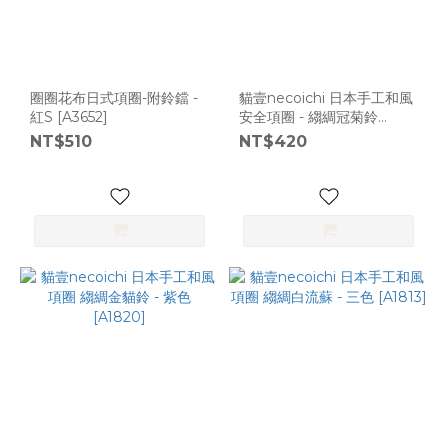
圈圈花布日式項圈-附鈴鐺 -
貓壹necoichi 日本手工和風
紅S [A3652]
安全項圈 - 縐綢冠菊鈴
[A2701]
NT$510
NT$420